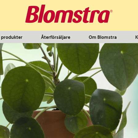
 produkter
Återförsäljare
Om Blomstra
K