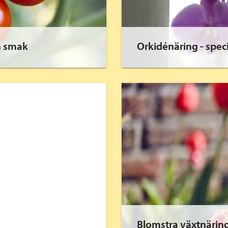
ch smak
Orkidénäring - speci
Blomstra växtnärin