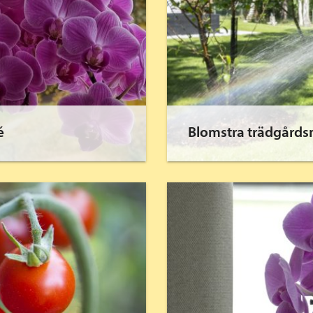
é
Blomstra trädgårdsn